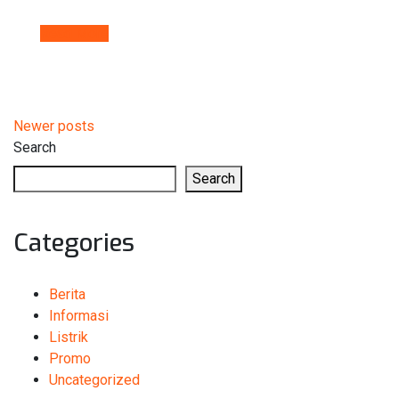
Read More
Posts
Newer posts
Search
navigation
Search
Categories
Berita
Informasi
Listrik
Promo
Uncategorized